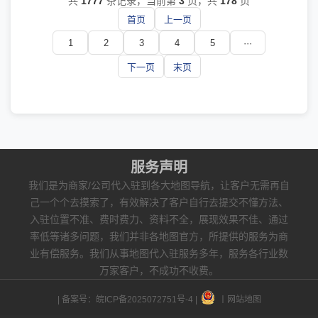
共
1777
条记录，当前第
3
页，共
178
页
首页
上一页
1
2
3
4
5
···
下一页
末页
服务声明
我们是为商家/公司代入驻到各大地图导航，让客户无需再自
己一个个去摸索了，有效解决了客户自行去提交不懂方法、
入驻位置不准、费时费力、资料不全，展现效果不佳、通过
率低等诸多问题，我们并非各地图官方，所提供的服务为商
业有偿服务。我们从事地图代入驻服务多年，服务各行业数
万家客户，不成功不收费。
| 备案号：
皖ICP备2025072751号-4
|
丨
网站地图