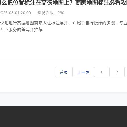
怎么把位置标注在高德地图上？商家地图标注必看攻
6-08-01 20:00
浏览次数：290
球吧进行高德地图商家入驻标注展开，介绍了自行操作的步骤、专
专业服务的差异并推荐
1
2
首页
上一页