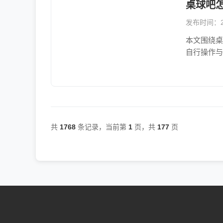
桌球吧
发布时间：202
本文围绕桌
自行操作与
共
1768
条记录，当前第
1
页，共
177
页